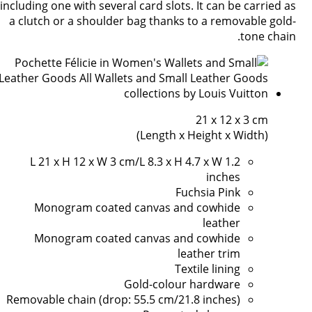
including one with several card slots. It can be carried as
a clutch or a shoulder bag thanks to a removable gold-
tone chain.
21 x 12 x 3 cm
(Length x Height x Width)
L 21 x H 12 x W 3 cm/L 8.3 x H 4.7 x W 1.2
inches
Fuchsia Pink
Monogram coated canvas and cowhide
leather
Monogram coated canvas and cowhide
leather trim
Textile lining
Gold-colour hardware
Removable chain (drop: 55.5 cm/21.8 inches)