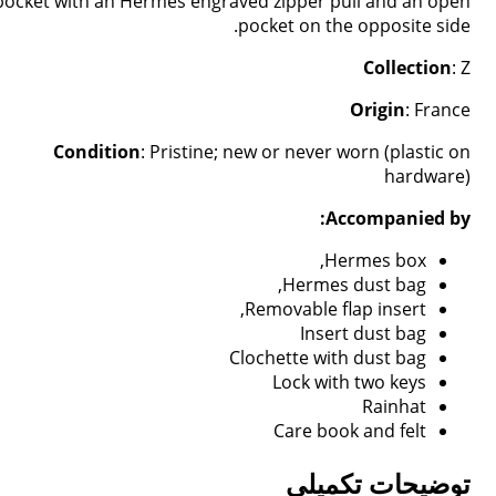
pocket with an Hermes engraved zipper pull and an open
pocket on the opposite side.
Collection
: Z
Origin
: France
Condition
: Pristine; new or never worn (plastic on
hardware)
Accompanied by:
Hermes box,
Hermes dust bag,
Removable flap insert,
Insert dust bag
Clochette with dust bag
Lock with two keys
Rainhat
Care book and felt
توضیحات تکمیلی