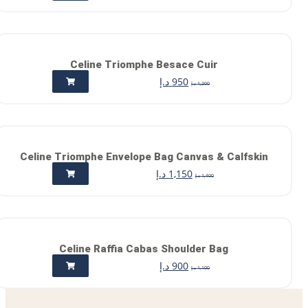
Celine Triomphe Besace Cuir
950
د.إ
1,200
د.إ
Celine Triomphe Envelope Bag Canvas & Calfskin
1,150
د.إ
1,400
د.إ
Celine Raffia Cabas Shoulder Bag
900
د.إ
1,100
د.إ