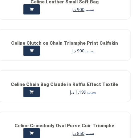
Celine Leather Small Soft Bag
900
د.إ
1,100
د.إ
Celine Clutch on Chain Triomphe Print Calfskin
900
د.إ
1,100
د.إ
Celine Chain Bag Claude in Raffia Effect Textile
1,199
د.إ
1,500
د.إ
Celine Crossbody Oval Purse Cuir Triomphe
850
د.إ
1,100
د.إ