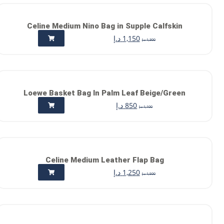
Celine Medium Nino Bag in Supple Calfskin
1,150
د.إ
1,300
د.إ
Loewe Basket Bag In Palm Leaf Beige/Green
850
د.إ
1,100
د.إ
Celine Medium Leather Flap Bag
1,250
د.إ
1,500
د.إ