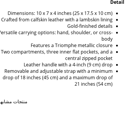
Detail
Dimensions: 10 x 7 x 4 inches (25 x 17.5 x 10 cm)
Crafted from calfskin leather with a lambskin lining
Gold-finished details
Versatile carrying options: hand, shoulder, or cross-
body
Features a Triomphe metallic closure
Two compartments, three inner flat pockets, and a
central zipped pocket
Leather handle with a 4-inch (9 cm) drop
Removable and adjustable strap with a minimum
drop of 18 inches (45 cm) and a maximum drop of
21 inches (54 cm)
منتجات مشابهة