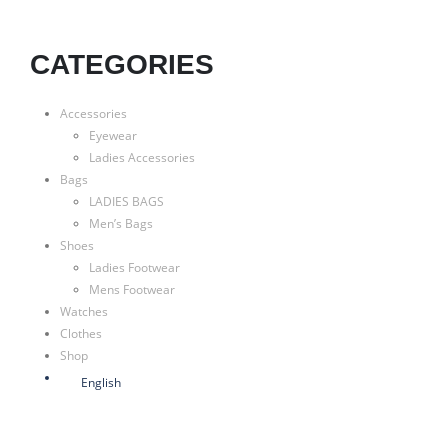
CATEGORIES
Accessories
Eyewear
Ladies Accessories
Bags
LADIES BAGS
Men’s Bags
Shoes
Ladies Footwear
Mens Footwear
Watches
Clothes
Shop
English