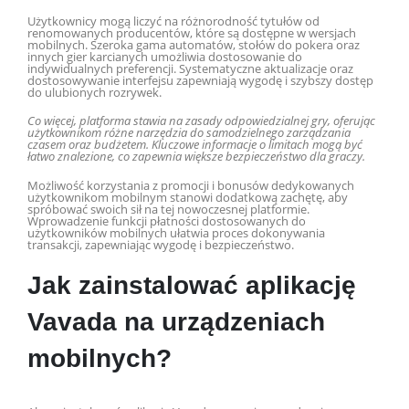
Użytkownicy mogą liczyć na różnorodność tytułów od
renomowanych producentów, które są dostępne w wersjach
mobilnych. Szeroka gama automatów, stołów do pokera oraz
innych gier karcianych umożliwia dostosowanie do
indywidualnych preferencji. Systematyczne aktualizacje oraz
dostosowywanie interfejsu zapewniają wygodę i szybszy dostęp
do ulubionych rozrywek.
Co więcej, platforma stawia na zasady odpowiedzialnej gry, oferując
użytkownikom różne narzędzia do samodzielnego zarządzania
czasem oraz budżetem. Kluczowe informacje o limitach mogą być
łatwo znalezione, co zapewnia większe bezpieczeństwo dla graczy.
Możliwość korzystania z promocji i bonusów dedykowanych
użytkownikom mobilnym stanowi dodatkową zachętę, aby
spróbować swoich sił na tej nowoczesnej platformie.
Wprowadzenie funkcji płatności dostosowanych do
użytkowników mobilnych ułatwia proces dokonywania
transakcji, zapewniając wygodę i bezpieczeństwo.
Jak zainstalować aplikację
Vavada na urządzeniach
mobilnych?