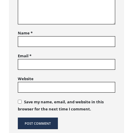
Name
*
Email
*
Website
Save my name, email, and website in this
browser for the next time I comment.