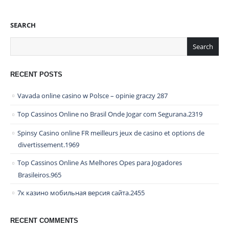
SEARCH
Search
RECENT POSTS
Vavada online casino w Polsce – opinie graczy 287
Top Cassinos Online no Brasil Onde Jogar com Segurana.2319
Spinsy Casino online FR meilleurs jeux de casino et options de
divertissement.1969
Top Cassinos Online As Melhores Opes para Jogadores
Brasileiros.965
7к казино мобильная версия сайта.2455
RECENT COMMENTS