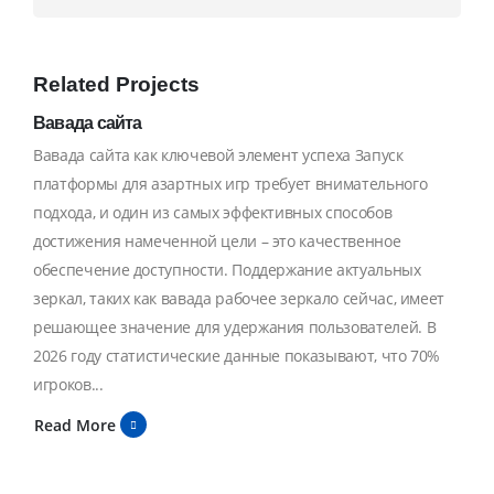
Related
Projects
Вавада сайта
P
Вавада сайта как ключевой элемент успеха Запуск
L
платформы для азартных игр требует внимательного
P
подхода, и один из самых эффективных способов
o
достижения намеченной цели – это качественное
R
обеспечение доступности. Поддержание актуальных
зеркал, таких как вавада рабочее зеркало сейчас, имеет
решающее значение для удержания пользователей. В
2026 году статистические данные показывают, что 70%
игроков...
Read More