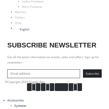
Ladies Footwear
Mens Footwear
Watches
Clothes
Shop
English
SUBSCRIBE NEWSLETTER
Get all the latest information on events, sales and offers. Sign up for
newsletter:
Subscribe
©Copyright 2024 Grandz Bag
Accessories
Eyewear