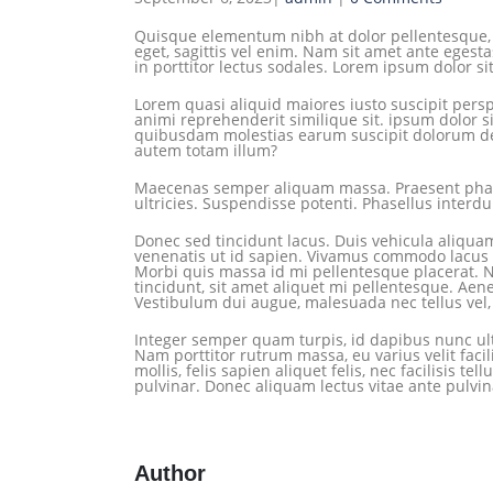
Quisque elementum nibh at dolor pellentesque, a
eget, sagittis vel enim. Nam sit amet ante egesta
in porttitor lectus sodales. Lorem ipsum dolor si
Lorem quasi aliquid maiores iusto suscipit persp
animi reprehenderit similique sit. ipsum dolor si
quibusdam molestias earum suscipit dolorum de
autem totam illum?
Maecenas semper aliquam massa. Praesent pharet
ultricies. Suspendisse potenti. Phasellus interdu
Donec sed tincidunt lacus. Duis vehicula aliquam
venenatis ut id sapien. Vivamus commodo lacus lo
Morbi quis massa id mi pellentesque placerat. Na
tincidunt, sit amet aliquet mi pellentesque. Aen
Vestibulum dui augue, malesuada nec tellus vel
Integer semper quam turpis, id dapibus nunc ultr
Nam porttitor rutrum massa, eu varius velit facilis
mollis, felis sapien aliquet felis, nec facilisis
pulvinar. Donec aliquam lectus vitae ante pulvina
Author