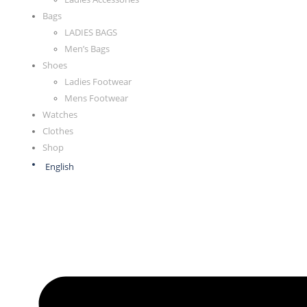
Bags
LADIES BAGS
Men’s Bags
Shoes
Ladies Footwear
Mens Footwear
Watches
Clothes
Shop
English