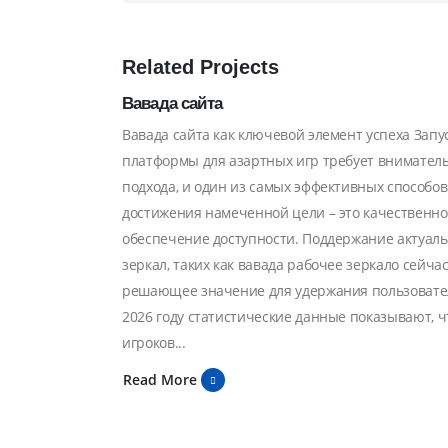
Related
Projects
Вавада сайта
Вавада сайта как ключевой элемент успеха Запу
платформы для азартных игр требует внимател
подхода, и один из самых эффективных способов
достижения намеченной цели – это качественно
обеспечение доступности. Поддержание актуал
зеркал, таких как вавада рабочее зеркало сейчас
решающее значение для удержания пользовате
2026 году статистические данные показывают, ч
игроков...
Read More