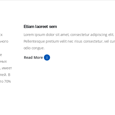
Etiam laoreet sem
ск
Lorem ipsum dolor sit amet, consectetur adipiscing elit.
ьного
Pellentesque pretium velit nec risus consectetur, vel cu
odio congue.
е
Read More
ьных
, имеет
лей. В
то 70%