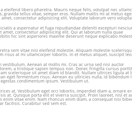
 eleifend libero pharetra. Mauris neque felis, volutpat nec ullam
s, gravida tellus vitae, semper eros. Nullam mattis mi at metus ege
t amet, consectetur adipisicing elit. Voluptate laborum vero volupt
iciatis a aspernatur et fuga repudiandae deleniti excepturi nesciu
t amet, consectetur adipisicing elit. Qui at laborum nulla quae
bitis hic sint asperiores maxime deserunt neque explicabo molest
ra sem vitae nisi eleifend molestie. Aliquam molestie scelerisqu
m risus at mi ullamcorper lobortis. In et metus aliquet, suscipit leo
 vestibulum. Aenean at mollis mi. Cras ac urna sed nisi auctor
rem, a tristique sapien tempus non. Donec fringilla cursus porttit
m scelerisque sit amet diam id blandit. Nullam ultrices ligula at l
ean eget fermentum risus. Aenean eu ultricies nulla, id bibendum l
, egestas condimentum ipsum. Vestibulum ut.
ices at. Vestibulum eget orci lobortis, imperdiet diam a, ornare er
is at. Quisque porta elit et viverra suscipit. Proin laoreet, nisl et a
 tellus enim vitae enim. Nam rhoncus enim diam, a consequat nisi bi
r facilisis. Curabitur sed sem est.