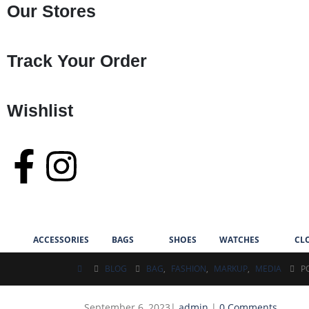
Our Stores
Track Your Order
Wishlist
ACCESSORIES
BAGS
SHOES
WATCHES
CL
BLOG
BAG
,
FASHION
,
MARKUP
,
MEDIA
P
September 6, 2023
admin
0 Comments